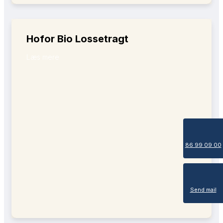
Hofor Bio Lossetragt
Læs mere
86 99 09 00
Send mail