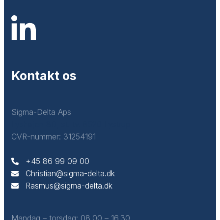
Kontakt os
Sigma-Delta Aps
Lyshøjen 8D, st. tv. 8520 Lystrup
CVR-nummer: 31254191
+45 86 99 09 00​
Christian@sigma-delta.dk
Rasmus@sigma-delta.dk
Mandag – torsdag: ​08.00 – 16.30