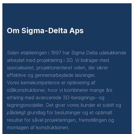
Om Sigma-Delta Aps
Siden etableringen i 1997 har Sigma Delta udelukkende
arbejdet med projektering i 3D. Vi bidrager med
specialiseret, projektorienteret viden, der sikrer
effektive og gennemarbejdede løsninger.
Vores kernekompetence er optimering af
stålkonstruktioner, hvor vi kombinerer mange års
erfaring med avancerede 3D-beregnings- og
tegningsmodeller. Det giver vores kunder et solidt og
pålideligt grundlag for beslutninger og et optimalt
resultat for såvel projekteringen, fremstillingen og
montagen af konstruktionen.