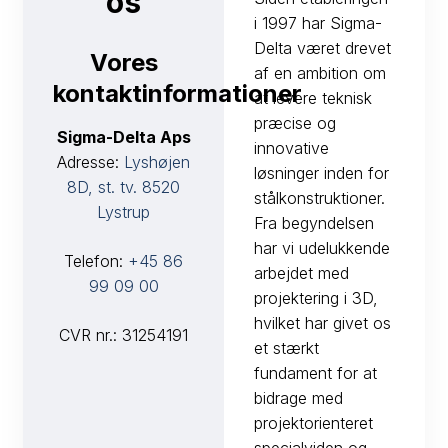
os
i 1997 har Sigma-
Delta været drevet
Vores
af en ambition om
kontaktinformationer
at levere teknisk
præcise og
Sigma-Delta Aps
innovative
Adresse:
Lyshøjen
løsninger inden for
8D, st. tv. 8520
stålkonstruktioner.
Lystrup
Fra begyndelsen
har vi udelukkende
Telefon:
+45 86
arbejdet med
99 09 00​
projektering i 3D,
hvilket har givet os
CVR nr.: 31254191
et stærkt
fundament for at
bidrage med
projektorienteret
specialviden og