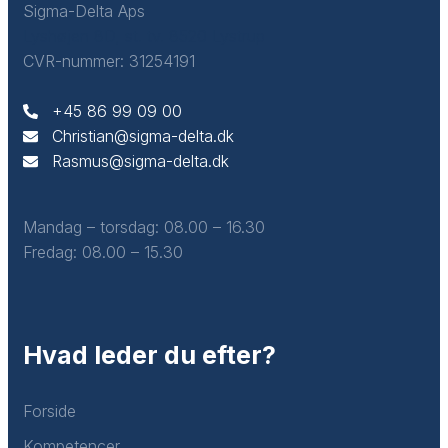
Sigma-Delta Aps
Lyshøjen 8D, st. tv. 8520 Lystrup
CVR-nummer: 31254191
+45 86 99 09 00​
Christian@sigma-delta.dk
Rasmus@sigma-delta.dk
Mandag – torsdag: ​08.00 – 16.30
Fredag: ​08.00 – 15.30
Hvad leder du efter?
Forside
Kompetencer