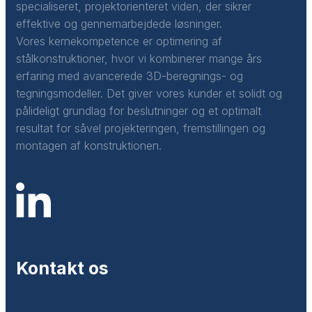
specialiseret, projektorienteret viden, der sikrer
effektive og gennemarbejdede løsninger.
Vores kernekompetence er optimering af
stålkonstruktioner, hvor vi kombinerer mange års
erfaring med avancerede 3D-beregnings- og
tegningsmodeller. Det giver vores kunder et solidt og
pålideligt grundlag for beslutninger og et optimalt
resultat for såvel projekteringen, fremstillingen og
montagen af konstruktionen.
Kontakt os