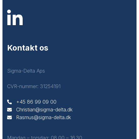
Kontakt os
Sigma-Delta Aps
Lyshøjen 8D, st. tv. 8520 Lystrup
CVR-nummer: 31254191
+45 86 99 09 00​
Christian@sigma-delta.dk
Rasmus@sigma-delta.dk
Mandag – torsdag: ​08.00 – 16.30