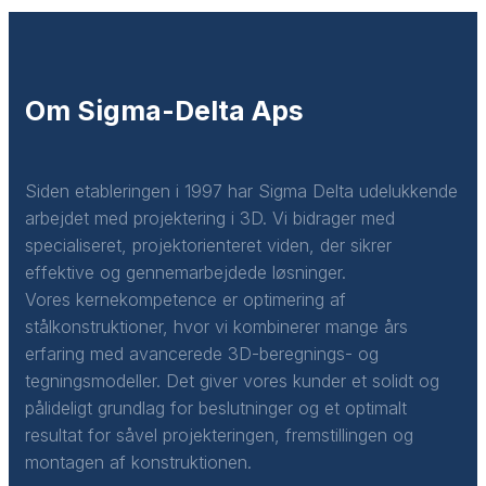
Om Sigma-Delta Aps
Siden etableringen i 1997 har Sigma Delta udelukkende
arbejdet med projektering i 3D. Vi bidrager med
specialiseret, projektorienteret viden, der sikrer
effektive og gennemarbejdede løsninger.
Vores kernekompetence er optimering af
stålkonstruktioner, hvor vi kombinerer mange års
erfaring med avancerede 3D-beregnings- og
tegningsmodeller. Det giver vores kunder et solidt og
pålideligt grundlag for beslutninger og et optimalt
resultat for såvel projekteringen, fremstillingen og
montagen af konstruktionen.